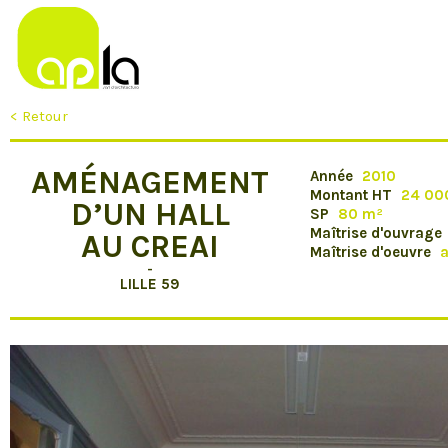
< Retour
AMÉNAGEMENT
Année
2010
Montant HT
24 00
D’UN HALL
SP
80 m²
Maîtrise d'ouvrage
AU CREAI
Maîtrise d'oeuvre
a
-
LILLE 59